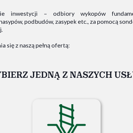
cie inwestycji – odbiory wykopów fundame
nasypów, podbudów, zasypek etc., za pomocą son
j.
 się z naszą pełną ofertą:
BIERZ JEDNĄ Z NASZYCH US