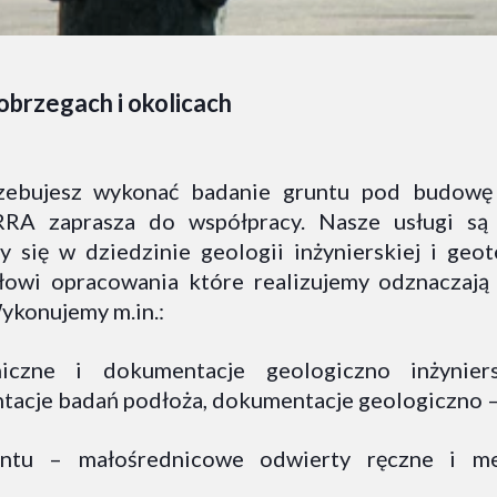
obrzegach i okolicach
zebujesz wykonać badanie gruntu pod budowę
RRA zaprasza do współpracy. Nasze usługi są
y się w dziedzinie geologii inżynierskiej i geo
wi opracowania które realizujemy odznaczają s
Wykonujemy m.in.:
iczne i dokumentacje geologiczno inżyniers
acje badań podłoża, dokumentacje geologiczno –
ntu – małośrednicowe odwierty ręczne i me